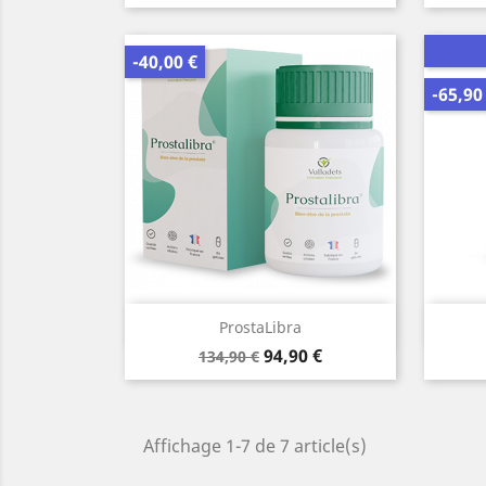
de
base
-40,00 €
-65,90
Aperçu rapide

ProstaLibra
Prix
Prix
94,90 €
134,90 €
de
base
Affichage 1-7 de 7 article(s)