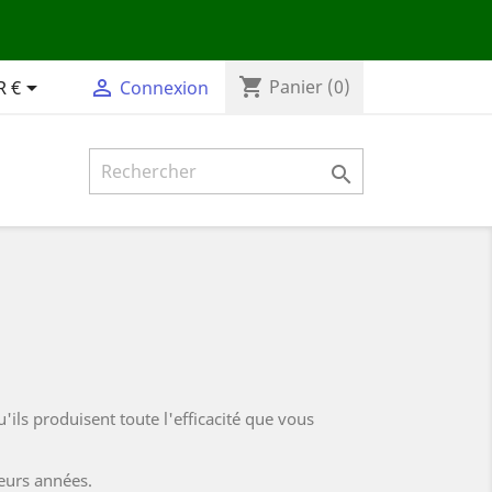
shopping_cart


Panier
(0)
R €
Connexion

u'ils produisent toute l'efficacité que vous
ieurs années.