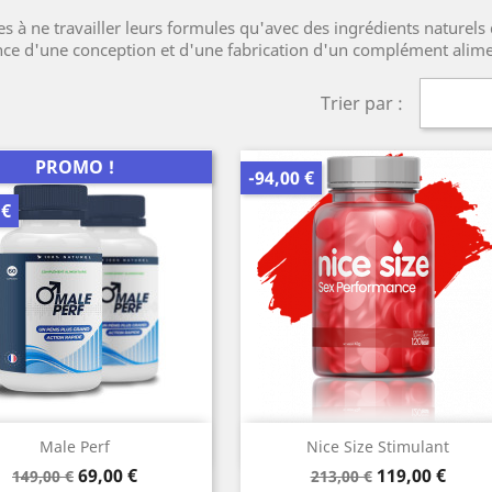
s à ne travailler leurs formules qu'avec des ingrédients naturels d
nce d'une conception et d'une fabrication d'un complément alimen
Trier par :
PROMO !
-94,00 €
 €
Aperçu rapide
Aperçu rapide


Male Perf
Nice Size Stimulant
Prix
Prix
Prix
Prix
69,00 €
119,00 €
149,00 €
213,00 €