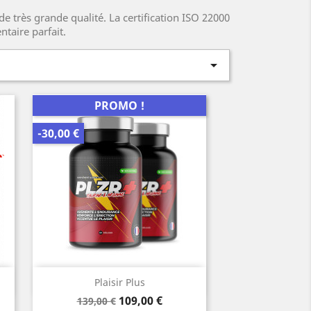
e très grande qualité. La certification ISO 22000
taire parfait.

PROMO !
-30,00 €
Aperçu rapide

Plaisir Plus
Prix
Prix
109,00 €
139,00 €