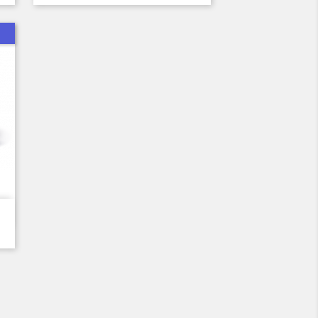
de
base