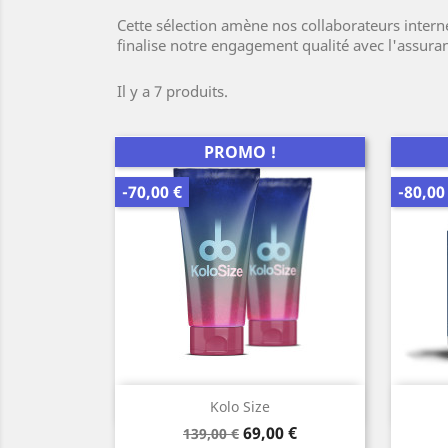
Cette sélection amène nos collaborateurs interne
finalise notre engagement qualité avec l'assura
Il y a 7 produits.
PROMO !
-70,00 €
-80,00
Aperçu rapide

Kolo Size
Prix
Prix
69,00 €
139,00 €